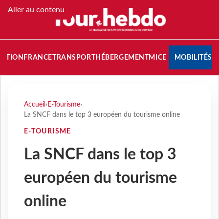
Aller au contenu
NATION
FRANCE
TRANSPORT
HÉBERGEMENT
MICE
MOBILITÉS
Accueil
›
E-Tourisme
›
La SNCF dans le top 3 européen du tourisme online
E-TOURISME
La SNCF dans le top 3
européen du tourisme
online