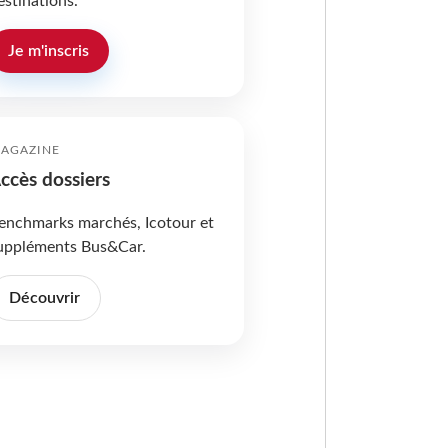
estinations.
Je m'inscris
AGAZINE
ccès dossiers
enchmarks marchés, Icotour et
uppléments Bus&Car.
Découvrir