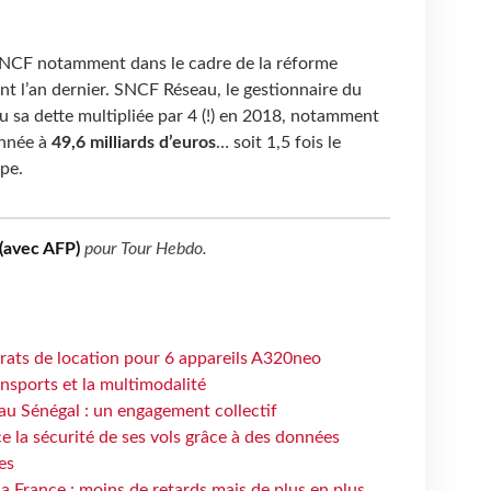
a SNCF notamment dans le cadre de la réforme
t l’an dernier. SNCF Réseau, le gestionnaire du
vu sa dette multipliée par 4 (!) en 2018, notamment
’année à
49,6 milliards d’euros
… soit 1,5 fois le
upe.
(avec AFP)
pour
Tour Hebdo
.
trats de location pour 6 appareils A320neo
ansports et la multimodalité
au Sénégal : un engagement collectif
e la sécurité de ses vols grâce à des données
es
la France : moins de retards mais de plus en plus