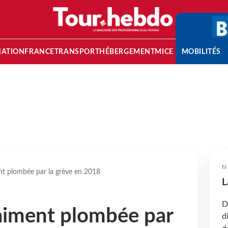
NATION
FRANCE
TRANSPORT
HÉBERGEMENT
MICE
MOBILITÉS
N
t plombée par la grève en 2018
L
D
aiment plombée par
d