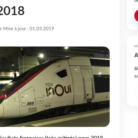
d
 2018
re Mise à jour : 01.03.2019
M
A
B
s