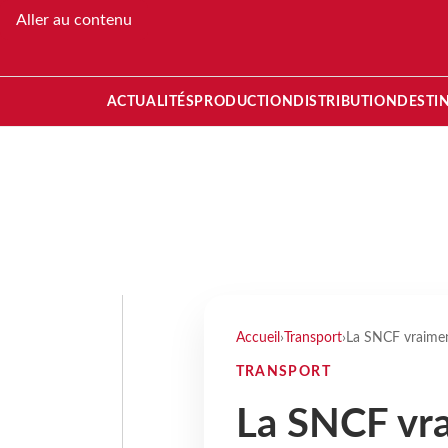
Aller au contenu
ACTUALITÉS
PRODUCTION
DISTRIBUTION
DESTI
Accueil
›
Transport
›
La SNCF vraimen
TRANSPORT
La SNCF vr