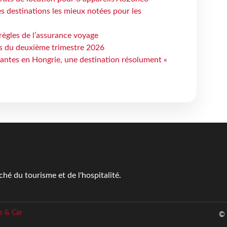
 destinations les mieux notées pour les
règles de l’assurance voyage
ts du deuxième trimestre 2026
antes en Hongrie, une destination résolument «
é du tourisme et de l'hospitalité.
s & Car
© 