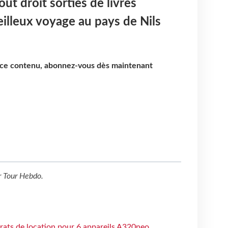
out droit sorties de livres
eilleux voyage au pays de Nils
e ce contenu, abonnez-vous dès maintenant
r
Tour Hebdo
.
trats de location pour 6 appareils A320neo