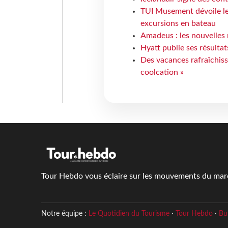
TUI Musement dévoile les
excursions en bateau
Amadeus : les nouvelles 
Hyatt publie ses résulta
Des vacances rafraîchiss
coolcation »
Tour Hebdo vous éclaire sur les mouvements du march
Notre équipe :
Le Quotidien du Tourisme
·
Tour Hebdo
·
Bu