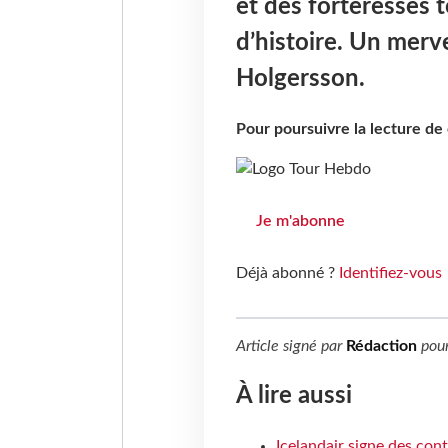
et des forteresses t
d’histoire. Un merv
Holgersson.
Pour poursuivre la lecture d
Je m'abonne
Déjà abonné ?
Identifiez-vous
Article signé par
Rédaction
pou
À lire aussi
Icelandair signe des con