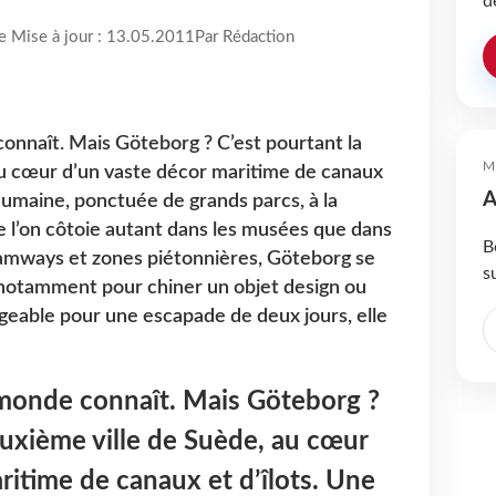
d
re Mise à jour : 13.05.2011
Par Rédaction
onnaît. Mais Göteborg ? C’est pourtant la
M
au cœur d’un vaste décor maritime de canaux
A
e humaine, ponctuée de grands parcs, à la
e l’on côtoie autant dans les musées que dans
B
ramways et zones piétonnières, Göteborg se
s
 notamment pour chiner un objet design ou
ageable pour une escapade de deux jours, elle
 monde connaît. Mais Göteborg ?
euxième ville de Suède, au cœur
ritime de canaux et d’îlots. Une