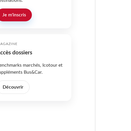
estinations.
Je m'inscris
AGAZINE
ccès dossiers
enchmarks marchés, Icotour et
uppléments Bus&Car.
Découvrir