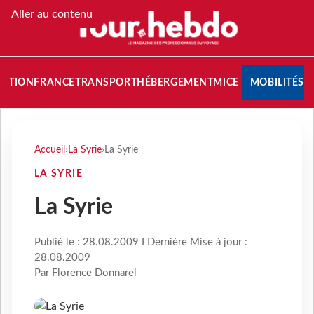
Aller au contenu
NATION
FRANCE
TRANSPORT
HÉBERGEMENT
MICE
MOBILITÉS
Accueil
›
La Syrie
›
La Syrie
LA SYRIE
La Syrie
Publié le : 28.08.2009 I Dernière Mise à jour :
28.08.2009
Par Florence Donnarel