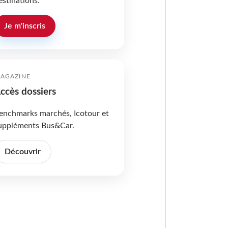
estinations.
Je m'inscris
AGAZINE
ccès dossiers
enchmarks marchés, Icotour et
uppléments Bus&Car.
Découvrir