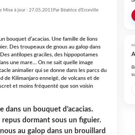
d
re Mise à jour : 27.05.2011
Par Béatrice d’Erceville
un bouquet d’acacias. Une famille de lions
M
ier. Des troupeaux de gnous au galop dans
A
. Des antilopes graciles, des hippopotames
 dans une mare… On ne sait quelle image
B
acle animalier qui se donne dans les parcs du
s
nd de Kilimanjaro enneigé, de volcans et de
iscret et moins fréquenté que son voisin
re dans un bouquet d’acacias.
s repus dormant sous un figuier.
nous au galop dans un brouillard