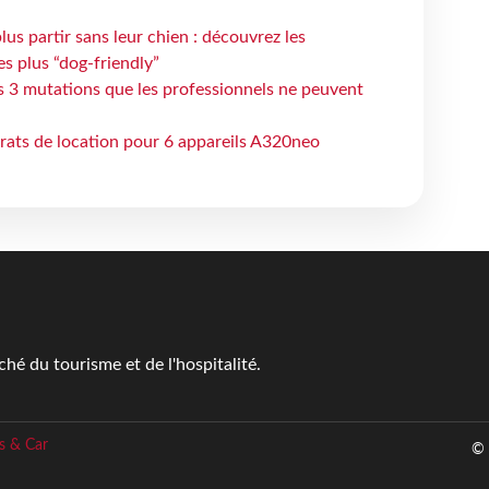
lus partir sans leur chien : découvrez les
es plus “dog-friendly”
s 3 mutations que les professionnels ne peuvent
trats de location pour 6 appareils A320neo
é du tourisme et de l'hospitalité.
s & Car
© 