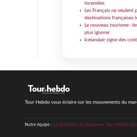
incendies
Les Français ne veulent p
destinations françaises l
Le nouveau tourisme : le
plus ignorer
Icelandair signe des con
Tour Hebdo vous éclaire sur les mouvements du march
Notre équipe :
Le Quotidien du Tourisme
·
Tour Hebdo
·
Bu