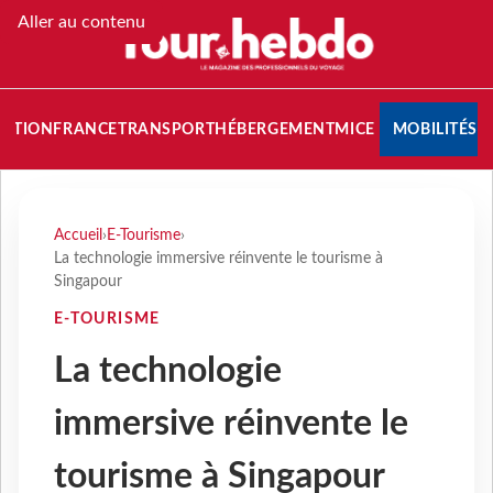
Aller au contenu
NATION
FRANCE
TRANSPORT
HÉBERGEMENT
MICE
MOBILITÉS
Accueil
›
E-Tourisme
›
La technologie immersive réinvente le tourisme à
Singapour
E-TOURISME
La technologie
immersive réinvente le
tourisme à Singapour