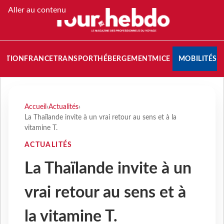
Aller au contenu
NATION
FRANCE
TRANSPORT
HÉBERGEMENT
MICE
MOBILITÉS
Accueil
›
Actualités
›
La Thaïlande invite à un vrai retour au sens et à la
vitamine T.
ACTUALITÉS
La Thaïlande invite à un
vrai retour au sens et à
la vitamine T.