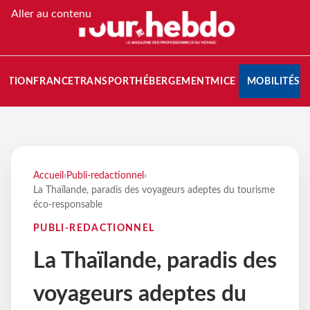
Aller au contenu
NATION
FRANCE
TRANSPORT
HÉBERGEMENT
MICE
MOBILITÉS
Accueil
›
Publi-redactionnel
›
La Thaïlande, paradis des voyageurs adeptes du tourisme
éco-responsable
PUBLI-REDACTIONNEL
La Thaïlande, paradis des
voyageurs adeptes du