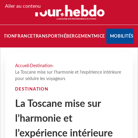
Aller au contenu
NATION
FRANCE
TRANSPORT
HÉBERGEMENT
MICE
MOBILITÉS
Accueil
›
Destination
›
La Toscane mise sur l’harmonie et l’expérience intérieure
pour séduire les voyageurs
DESTINATION
La Toscane mise sur
l’harmonie et
l’expérience intérieure