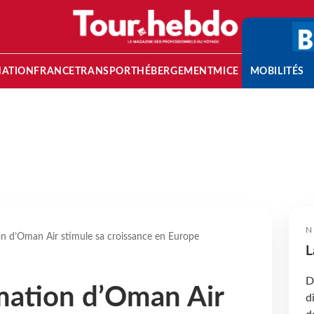
NATION
FRANCE
TRANSPORT
HÉBERGEMENT
MICE
MOBILITÉS
N
on d’Oman Air stimule sa croissance en Europe
L
D
mation d’Oman Air
d