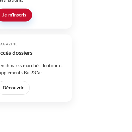
estinations.
Je m'inscris
AGAZINE
ccès dossiers
enchmarks marchés, Icotour et
uppléments Bus&Car.
Découvrir