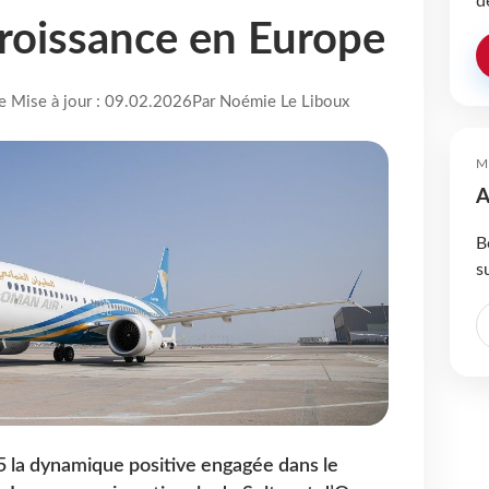
d
croissance en Europe
re Mise à jour : 09.02.2026
Par Noémie Le Liboux
M
A
B
s
 la dynamique positive engagée dans le