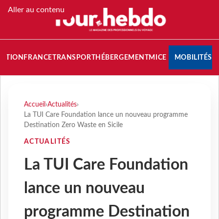
Aller au contenu
NATION
FRANCE
TRANSPORT
HÉBERGEMENT
MICE
MOBILITÉS
Accueil
›
Actualités
›
La TUI Care Foundation lance un nouveau programme
Destination Zero Waste en Sicile
ACTUALITÉS
La TUI Care Foundation
lance un nouveau
programme Destination