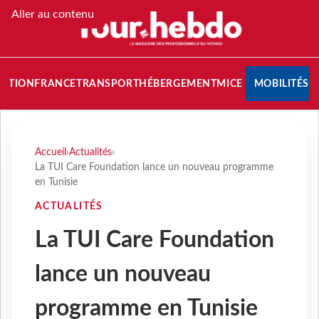
Aller au contenu
NATION
FRANCE
TRANSPORT
HÉBERGEMENT
MICE
MOBILITÉS
Accueil
›
Actualités
›
La TUI Care Foundation lance un nouveau programme
en Tunisie
ACTUALITÉS
La TUI Care Foundation
lance un nouveau
programme en Tunisie