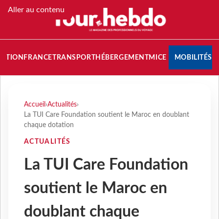
Aller au contenu
NATION
FRANCE
TRANSPORT
HÉBERGEMENT
MICE
MOBILITÉS
Accueil
›
Actualités
›
La TUI Care Foundation soutient le Maroc en doublant
chaque dotation
ACTUALITÉS
La TUI Care Foundation
soutient le Maroc en
doublant chaque