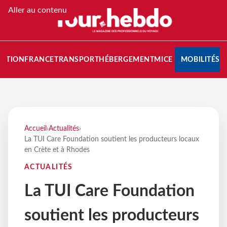
Aller au contenu
NATION
FRANCE
TRANSPORT
HÉBERGEMENT
MICE
MOBILITÉS
Accueil
›
Actualités
›
La TUI Care Foundation soutient les producteurs locaux
en Crète et à Rhodes
ACTUALITÉS
La TUI Care Foundation
soutient les producteurs