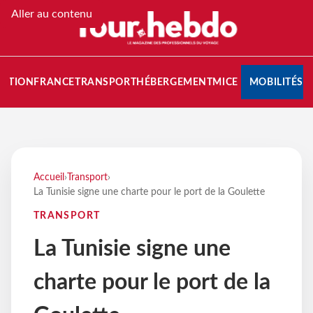
Aller au contenu
NATION
FRANCE
TRANSPORT
HÉBERGEMENT
MICE
MOBILITÉS
Accueil
›
Transport
›
La Tunisie signe une charte pour le port de la Goulette
TRANSPORT
La Tunisie signe une
charte pour le port de la