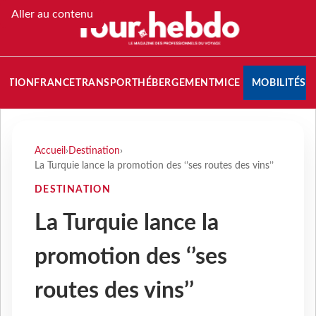
Aller au contenu
NATION
FRANCE
TRANSPORT
HÉBERGEMENT
MICE
MOBILITÉS
Accueil
›
Destination
›
La Turquie lance la promotion des ‘’ses routes des vins’’
DESTINATION
La Turquie lance la
promotion des ‘’ses
routes des vins’’