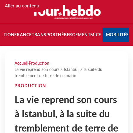
Aller au contenu
NATION
FRANCE
TRANSPORT
HÉBERGEMENT
MICE
MOBILITÉS
Accueil
›
Production
›
La vie reprend son cours à Istanbul, à la suite du
tremblement de terre de ce matin
PRODUCTION
La vie reprend son cours
à Istanbul, à la suite du
tremblement de terre de