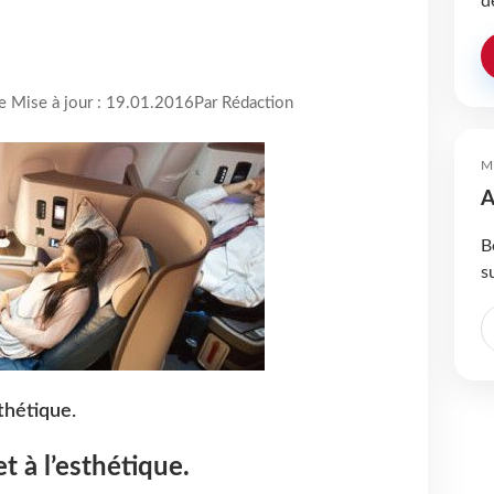
d
re Mise à jour : 19.01.2016
Par Rédaction
M
A
B
s
sthétique.
t à l’esthétique.