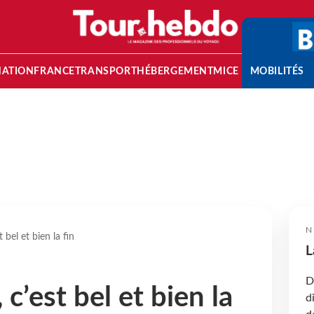
NATION
FRANCE
TRANSPORT
HÉBERGEMENT
MICE
MOBILITÉS
N
 bel et bien la fin
L
D
 c’est bel et bien la
d