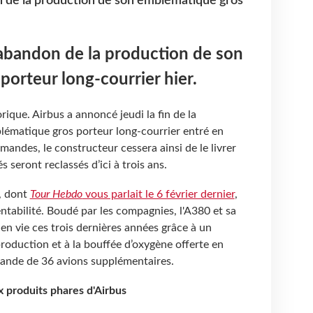
n de la production de son emblématique gros
'abandon de la production de son
orteur long-courrier hier.
rique. Airbus a annoncé jeudi la fin de la
lématique gros porteur long-courrier entré en
andes, le constructeur cessera ainsi de le livrer
 seront reclassés d’ici à trois ans.
u, dont
Tour Hebdo
vous parlait le 6 février dernier
,
tabilité. Boudé par les compagnies, l'A380 et sa
n vie ces trois dernières années grâce à un
roduction et à la bouffée d’oxygène offerte en
ande de 36 avions supplémentaires.
 produits phares d'Airbus