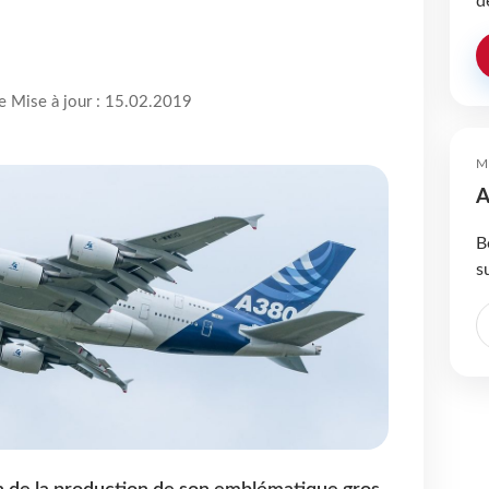
d
re Mise à jour : 15.02.2019
M
A
B
s