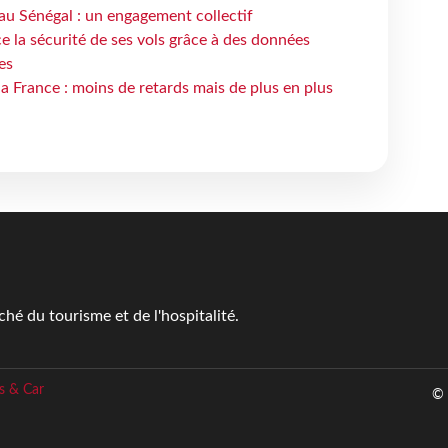
au Sénégal : un engagement collectif
e la sécurité de ses vols grâce à des données
es
la France : moins de retards mais de plus en plus
é du tourisme et de l'hospitalité.
s & Car
© 