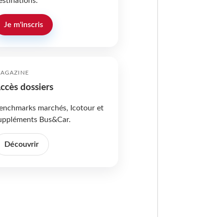
estinations.
Je m'inscris
AGAZINE
ccès dossiers
enchmarks marchés, Icotour et
uppléments Bus&Car.
Découvrir