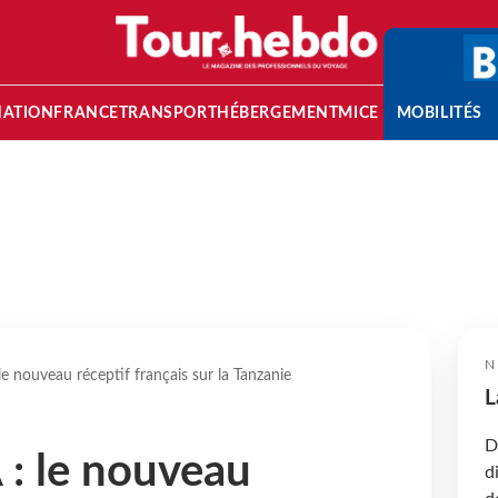
NATION
FRANCE
TRANSPORT
HÉBERGEMENT
MICE
MOBILITÉS
N
e nouveau réceptif français sur la Tanzanie
L
D
: le nouveau
d