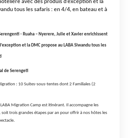
 hôtelière avec des produis d’exception et la
u tous les safaris : en 4/4, en bateau et à
Serengenti - Ruaha – Nyerere, Julie et Xavier enrichissent
s d’exception et la DMC propose au LABA Siwandu tous les
d
al de Serengeti
gration : 10 Suites-sous-tentes dont 2 Familiales (2
e LABA Migration Camp est itinérant. Il accompagne les
soit trois grandes étapes par an pour offrir à nos hôtes les
pectacle.