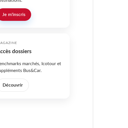
estinations.
Je m'inscris
AGAZINE
ccès dossiers
enchmarks marchés, Icotour et
uppléments Bus&Car.
Découvrir