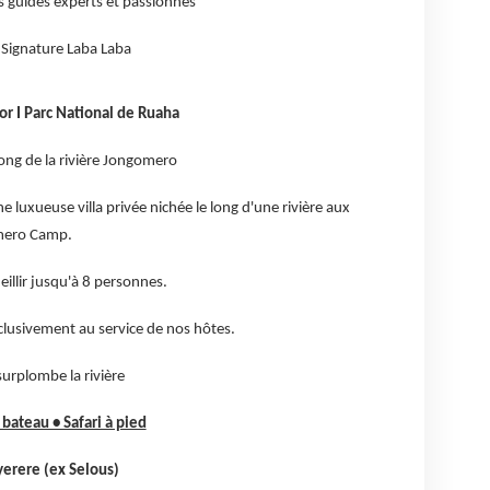
os guides experts et passionnés
a Signature Laba Laba
r I Parc National de Ruaha
long de la rivière Jongomero
uxueuse villa privée nichée le long d'une rivière aux
omero Camp.
ueillir jusqu'à 8 personnes.
clusivement au service de nos hôtes.
urplombe la rivière
i bateau • Safari à pied
yerere (ex Selous)