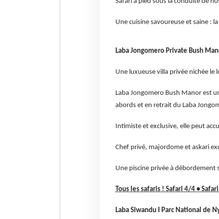
Safari à pied sous la conduite de n
Une cuisine savoureuse et saine : l
Laba Jongomero Private Bush Mano
Une luxueuse villa privée nichée le 
Laba Jongomero Bush Manor est une l
abords et en retrait du Laba Jong
Intimiste et exclusive, elle peut acc
Chef privé, majordome et askari ex
Une piscine privée à débordement s
Tous les safaris ! Safari 4/4 • Safar
Laba Siwandu I Parc National de N