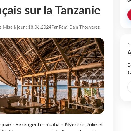
d
nçais sur la Tanzanie
re Mise à jour : 18.06.2024
Par Rémi Bain Thouverez
M
A
B
s
njove - Serengenti - Ruaha – Nyerere, Julie et