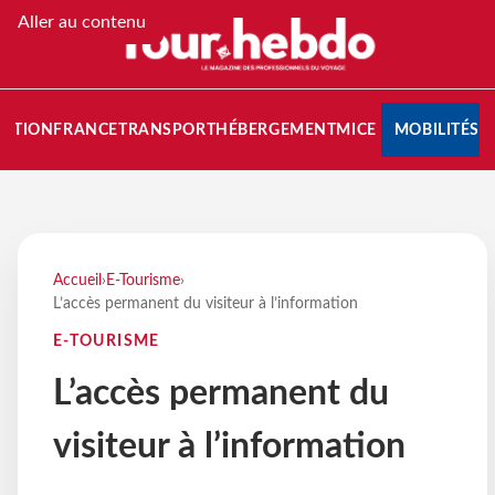
Aller au contenu
NATION
FRANCE
TRANSPORT
HÉBERGEMENT
MICE
MOBILITÉS
Accueil
›
E-Tourisme
›
L’accès permanent du visiteur à l’information
E-TOURISME
L’accès permanent du
visiteur à l’information