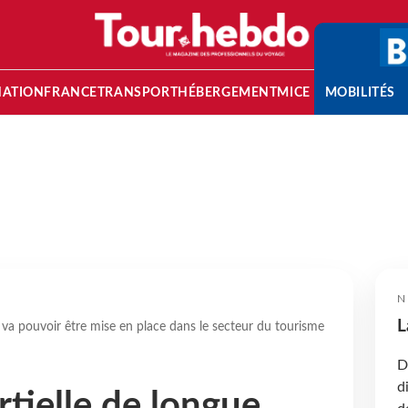
NATION
FRANCE
TRANSPORT
HÉBERGEMENT
MICE
MOBILITÉS
N
L
e va pouvoir être mise en place dans le secteur du tourisme
D
d
artielle de longue