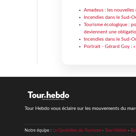
Amadeus : les nouvelles 
Incendies dans le Sud-Oue
Tourisme écologique : po
deviennent une obligatio
Incendies dans le Sud-Ou
Portrait - Gérard Goy : «
Tour Hebdo vous éclaire sur les mouvements du march
Notre équipe :
Le Quotidien du Tourisme
·
Tour Hebdo
·
Bu