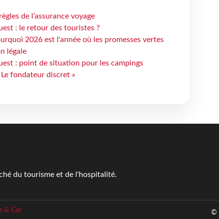
règles de l’assurance voyage
st : le retour des touristes ?
urquoi 2026 est l'année où les promesses vertes
n légale
est : point de situation pour les campings
 Le fondateur discret »
é du tourisme et de l'hospitalité.
s & Car
© 