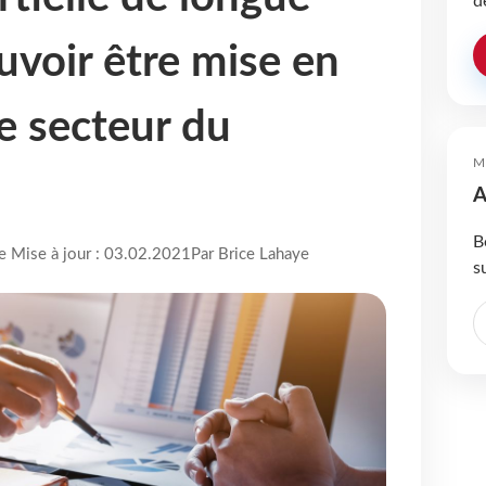
d
uvoir être mise en
le secteur du
M
A
B
re Mise à jour : 03.02.2021
Par Brice Lahaye
s