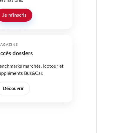
estinations.
Je m'inscris
AGAZINE
ccès dossiers
enchmarks marchés, Icotour et
uppléments Bus&Car.
Découvrir