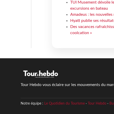
TUI Musement dévoile les
excursions en bateau
Amadeus : les nouvelles 
Hyatt publie ses résulta
Des vacances rafraîchiss
coolcation »
Tour Hebdo vous éclaire sur les mouvements du march
Notre équipe :
Le Quotidien du Tourisme
·
Tour Hebdo
·
Bu