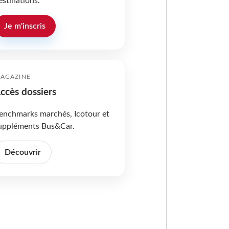
estinations.
Je m'inscris
AGAZINE
ccès dossiers
enchmarks marchés, Icotour et
uppléments Bus&Car.
Découvrir