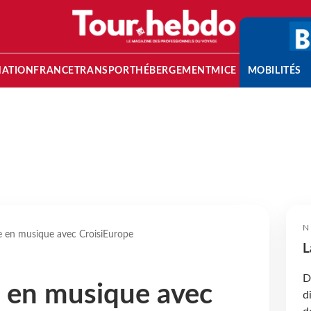
NATION
FRANCE
TRANSPORT
HÉBERGEMENT
MICE
MOBILITÉS
N
ue en musique avec CroisiEurope
L
D
e en musique avec
d