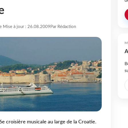
d
e
re Mise à jour : 26.08.2009
Par Rédaction
M
A
B
s
 croisière musicale au large de la Croatie.