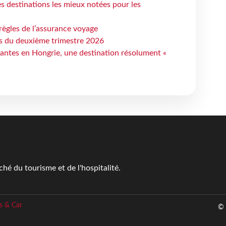
 destinations les mieux notées pour les
règles de l’assurance voyage
ts du deuxième trimestre 2026
antes en Hongrie, une destination résolument «
é du tourisme et de l'hospitalité.
s & Car
© 