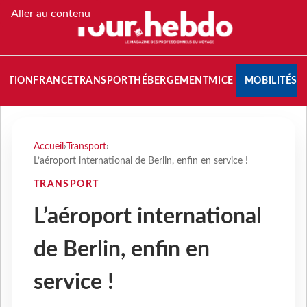
Aller au contenu
NATION
FRANCE
TRANSPORT
HÉBERGEMENT
MICE
MOBILITÉS
Accueil
›
Transport
›
L’aéroport international de Berlin, enfin en service !
TRANSPORT
L’aéroport international
de Berlin, enfin en
service !