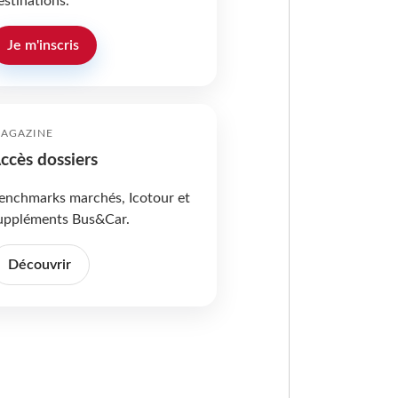
estinations.
Je m'inscris
AGAZINE
ccès dossiers
enchmarks marchés, Icotour et
uppléments Bus&Car.
Découvrir