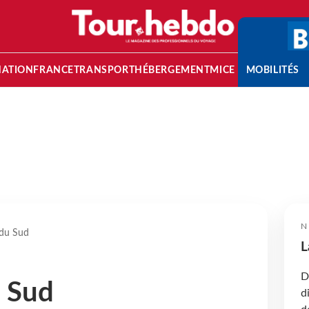
NATION
FRANCE
TRANSPORT
HÉBERGEMENT
MICE
MOBILITÉS
N
 du Sud
L
D
u Sud
d