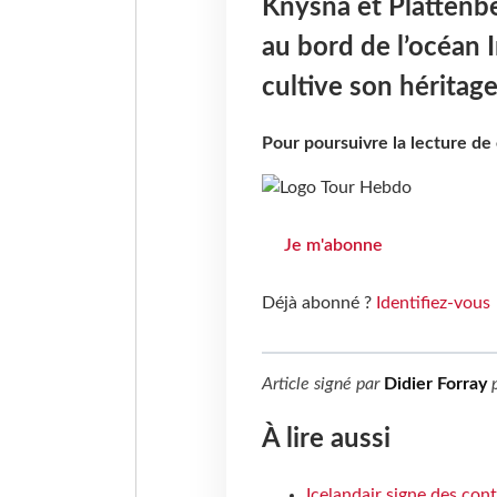
Knysna et Plattenb
au bord de l’océan I
cultive son héritage 
Pour poursuivre la lecture d
Je m'abonne
Déjà abonné ?
Identifiez-vous
Article signé par
Didier Forray
p
À lire aussi
Icelandair signe des con