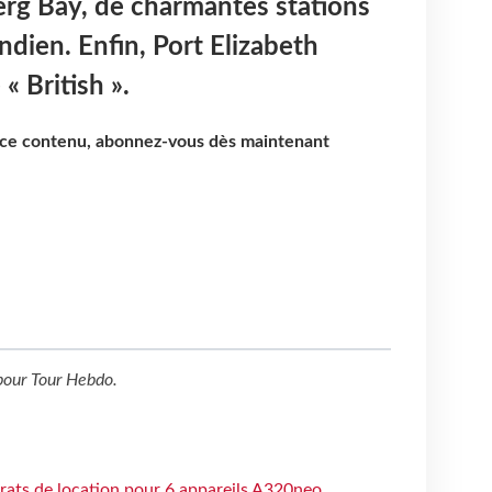
erg Bay, de charmantes stations
ndien. Enfin, Port Elizabeth
« British ».
e ce contenu, abonnez-vous dès maintenant
our
Tour Hebdo
.
trats de location pour 6 appareils A320neo