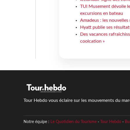
TUI Musement dévoile les
excursions en bateau
Amadeus : les nouvelles 
Hyatt publie ses résulta
Des vacances rafraîchiss
coolcation »
Tour Hebdo vous éclaire sur les mouvements du march
Notre équipe :
Le Quotidien du Tourisme
·
Tour Hebdo
·
Bu