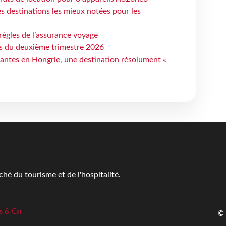
 destinations les mieux notées pour les
règles de l’assurance voyage
ts du deuxième trimestre 2026
antes en Hongrie, une destination résolument «
é du tourisme et de l'hospitalité.
s & Car
© 