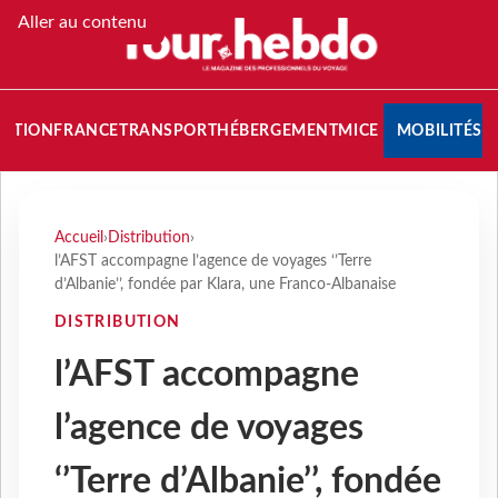
Aller au contenu
NATION
FRANCE
TRANSPORT
HÉBERGEMENT
MICE
MOBILITÉS
Accueil
›
Distribution
›
l’AFST accompagne l’agence de voyages ‘’Terre
d’Albanie’’, fondée par Klara, une Franco-Albanaise
DISTRIBUTION
l’AFST accompagne
l’agence de voyages
‘’Terre d’Albanie’’, fondée