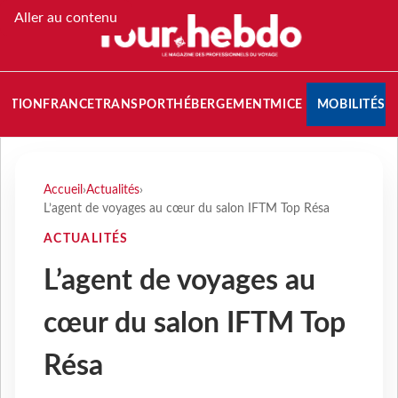
Aller au contenu
NATION
FRANCE
TRANSPORT
HÉBERGEMENT
MICE
MOBILITÉS
Accueil
›
Actualités
›
L’agent de voyages au cœur du salon IFTM Top Résa
ACTUALITÉS
L’agent de voyages au
cœur du salon IFTM Top
Résa