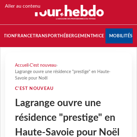
Aller au contenu
NATION
FRANCE
TRANSPORT
HÉBERGEMENT
MICE
MOBILITÉS
Accueil
›
C'est nouveau
›
Lagrange ouvre une résidence "prestige" en Haute-
Savoie pour Noël
C'EST NOUVEAU
Lagrange ouvre une
résidence "prestige" en
Haute-Savoie pour Noël