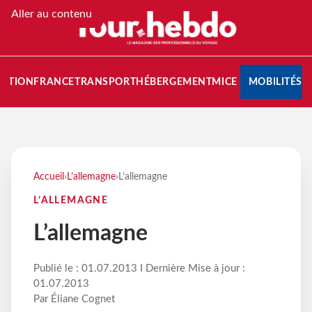
Aller au contenu
NATION
FRANCE
TRANSPORT
HÉBERGEMENT
MICE
MOBILITÉS
Accueil
›
L’allemagne
›
L’allemagne
L’ALLEMAGNE
L’allemagne
Publié le : 01.07.2013 I Dernière Mise à jour :
01.07.2013
Par Éliane Cognet