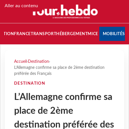
Aller au contenu
NATION
FRANCE
TRANSPORT
HÉBERGEMENT
MICE
MOBILITÉS
Accueil
›
Destination
›
L’Allemagne confirme sa place de 2ème destination
préférée des Français
DESTINATION
L’Allemagne confirme sa
place de 2ème
destination préférée des