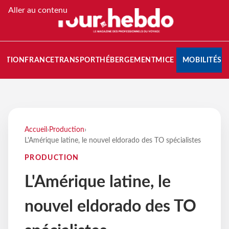
Aller au contenu
NATION
FRANCE
TRANSPORT
HÉBERGEMENT
MICE
MOBILITÉS
Accueil
›
Production
›
L'Amérique latine, le nouvel eldorado des TO spécialistes
PRODUCTION
L'Amérique latine, le
nouvel eldorado des TO