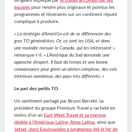
dirigeant explique par
le travail accompli par ses
équipes
pour rendre plus originaux et pointus les
programmes et itinéraires sur un continent réputé
compliqué à produire.
« La stratégie d’AmériGo est de se différencier des
gros TO généralistes. Or, ce sont les USA, et dans
une moindre mesure le Canada, qui les intéressent »
,
remarque-t-il.
« L’Amérique du Sud demande une
approche d’expert. Il faut du temps et une bonne
connaissance pour gérer un aérien complexe, des vols
intérieurs nombreux, des pays très différents. »
Le pari des petits TO
Un sentiment partagé par Bruno Berrebi. Le
président du groupe Premium Travel a racheté en
moins d’un an
East West Travel et sa marque
dédiée à l’Amérique Latine, Alma Latina
, ainsi que
Jetset, dont Equinoxiales a longtemps été le fer de