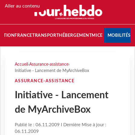
Aller au contenu
NATION
FRANCE
TRANSPORT
HÉBERGEMENT
MICE
MOBILITÉS
Accueil
›
Assurance-assistance
›
Initiative - Lancement de MyArchiveBox
ASSURANCE-ASSISTANCE
Initiative - Lancement
de MyArchiveBox
Publié le : 06.11.2009 I Dernière Mise à jour :
06.11.2009