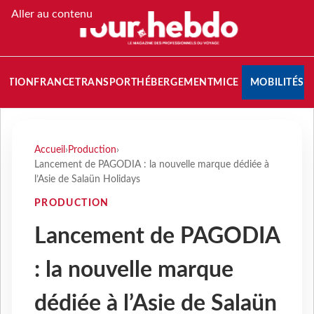
Aller au contenu
NATION
FRANCE
TRANSPORT
HÉBERGEMENT
MICE
MOBILITÉS
Accueil
›
Production
›
Lancement de PAGODIA : la nouvelle marque dédiée à
l’Asie de Salaün Holidays
PRODUCTION
Lancement de PAGODIA
: la nouvelle marque
dédiée à l’Asie de Salaün