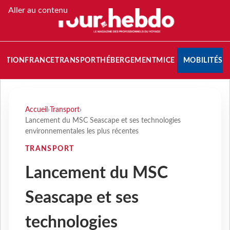
Aller au contenu
NATION
FRANCE
TRANSPORT
HÉBERGEMENT
MICE
MOBILITÉS
Accueil
›
Transport
›
Lancement du MSC Seascape et ses technologies
environnementales les plus récentes
TRANSPORT
Lancement du MSC
Seascape et ses
technologies