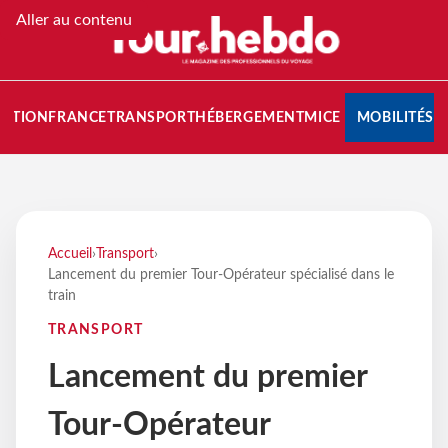
Aller au contenu
NATION
FRANCE
TRANSPORT
HÉBERGEMENT
MICE
MOBILITÉS
Accueil
›
Transport
›
Lancement du premier Tour-Opérateur spécialisé dans le
train
TRANSPORT
Lancement du premier
Tour-Opérateur