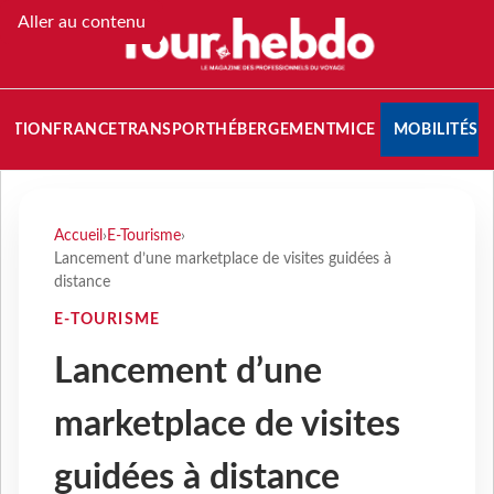
Aller au contenu
NATION
FRANCE
TRANSPORT
HÉBERGEMENT
MICE
MOBILITÉS
Accueil
›
E-Tourisme
›
Lancement d’une marketplace de visites guidées à
distance
E-TOURISME
Lancement d’une
marketplace de visites
guidées à distance