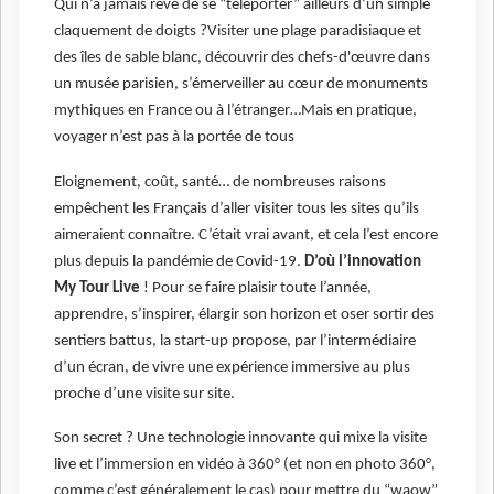
Qui n’a jamais rêvé de se “téléporter” ailleurs d’un simple
claquement de doigts ?Visiter une plage paradisiaque et
des îles de sable blanc, découvrir des chefs-d'œuvre dans
un musée parisien, s’émerveiller au cœur de monuments
mythiques en France ou à l’étranger…Mais en pratique,
voyager n’est pas à la portée de tous
Eloignement, coût, santé… de nombreuses raisons
empêchent les Français d’aller visiter tous les sites qu’ils
aimeraient connaître. C’était vrai avant, et cela l’est encore
plus depuis la pandémie de Covid-19.
D’où l’innovation
My Tour Live
! Pour se faire plaisir toute l’année,
apprendre, s’inspirer, élargir son horizon et oser sortir des
sentiers battus, la start-up propose, par l’intermédiaire
d’un écran, de vivre une expérience immersive au plus
proche d’une visite sur site.
Son secret ? Une technologie innovante qui mixe la visite
live et l’immersion en vidéo à 360° (et non en photo 360°,
comme c’est généralement le cas) pour mettre du “waow”