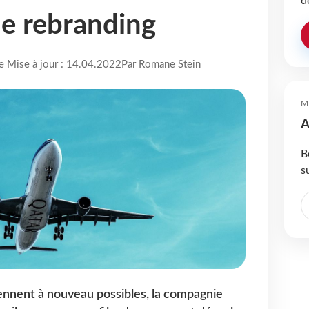
d
e rebranding
re Mise à jour : 14.04.2022
Par Romane Stein
M
A
B
s
ennent à nouveau possibles, la compagnie