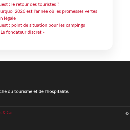
st : le retour des touristes ?
urquoi 2026 est l'année où les promesses vertes
n légale
est : point de situation pour les campings
 Le fondateur discret »
é du tourisme et de l'hospitalité.
s & Car
© 