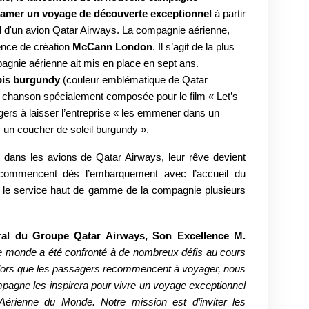
tamer un voyage de découverte exceptionnel
à partir
 d'un avion Qatar Airways. La compagnie aérienne,
gence de création
McCann London
. Il s’agit de la plus
agnie aérienne ait mis en place en sept ans.
pis burgundy
(couleur emblématique de Qatar
 chanson spécialement composée pour le film « Let’s
gers à laisser l’entreprise « les emmener dans un
« un coucher de soleil burgundy ».
dans les avions de Qatar Airways, leur rêve devient
s commencent dès l’embarquement avec l’accueil du
e le service haut de gamme de la compagnie plusieurs
ral du Groupe Qatar Airways, Son Excellence M.
e monde a été confronté à de nombreux défis au cours
alors que les passagers recommencent à voyager, nous
pagne les inspirera pour vivre un voyage exceptionnel
érienne du Monde. Notre mission est d’inviter les