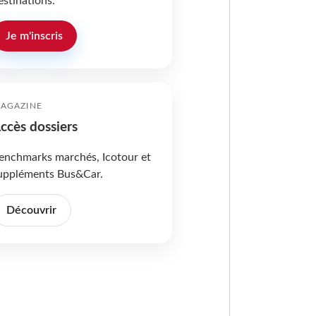
estinations.
Je m'inscris
AGAZINE
ccès dossiers
enchmarks marchés, Icotour et
uppléments Bus&Car.
Découvrir