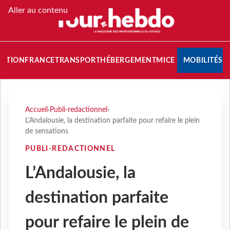
Aller au contenu
NATION
FRANCE
TRANSPORT
HÉBERGEMENT
MICE
MOBILITÉS
Accueil
›
Publi-redactionnel
›
L’Andalousie, la destination parfaite pour refaire le plein
de sensations
PUBLI-REDACTIONNEL
L’Andalousie, la
destination parfaite
pour refaire le plein de