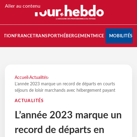
Aller au contenu
NATION
FRANCE
TRANSPORT
HÉBERGEMENT
MICE
MOBILITÉS
Accueil
›
Actualités
›
L’année 2023 marque un record de départs en courts
séjours de loisir marchands avec hébergement payant
ACTUALITÉS
L’année 2023 marque un
record de départs en