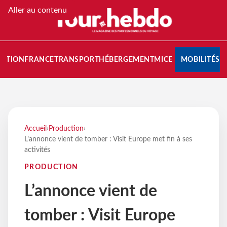
Aller au contenu
NATION
FRANCE
TRANSPORT
HÉBERGEMENT
MICE
MOBILITÉS
Accueil
›
Production
›
L’annonce vient de tomber : Visit Europe met fin à ses
activités
PRODUCTION
L’annonce vient de
tomber : Visit Europe