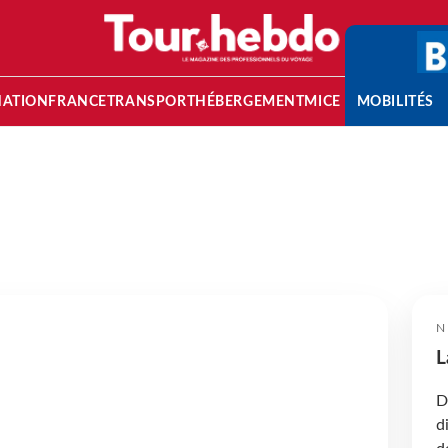
NATION
FRANCE
TRANSPORT
HÉBERGEMENT
MICE
MOBILITÉS
N
L
D
d