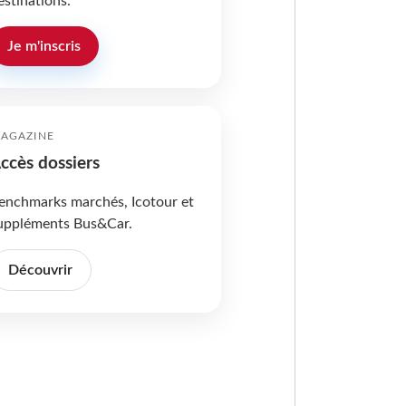
estinations.
Je m'inscris
AGAZINE
ccès dossiers
enchmarks marchés, Icotour et
uppléments Bus&Car.
Découvrir