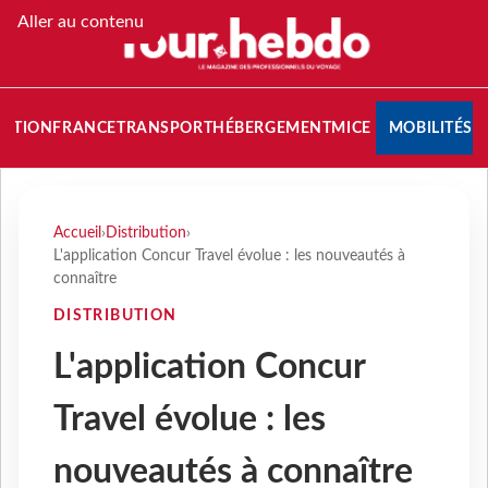
Aller au contenu
NATION
FRANCE
TRANSPORT
HÉBERGEMENT
MICE
MOBILITÉS
Accueil
›
Distribution
›
L'application Concur Travel évolue : les nouveautés à
connaître
DISTRIBUTION
L'application Concur
Travel évolue : les
nouveautés à connaître