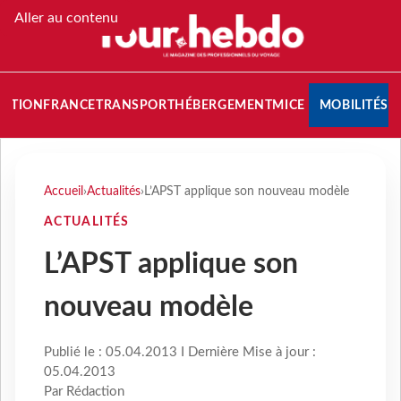
Aller au contenu
NATION
FRANCE
TRANSPORT
HÉBERGEMENT
MICE
MOBILITÉS
Accueil
›
Actualités
›
L’APST applique son nouveau modèle
ACTUALITÉS
L’APST applique son
nouveau modèle
Publié le : 05.04.2013 I Dernière Mise à jour :
05.04.2013
Par Rédaction