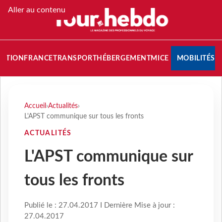
Aller au contenu
NATION
FRANCE
TRANSPORT
HÉBERGEMENT
MICE
MOBILITÉS
Accueil
›
Actualités
›
L'APST communique sur tous les fronts
ACTUALITÉS
L'APST communique sur
tous les fronts
Publié le : 27.04.2017 I Dernière Mise à jour :
27.04.2017