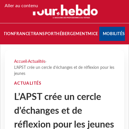
Aller au contenu
NATION
FRANCE
TRANSPORT
HÉBERGEMENT
MICE
MOBILITÉS
Accueil
›
Actualités
›
L’APST crée un cercle d’échanges et de réflexion pour les
jeunes
ACTUALITÉS
L’APST crée un cercle
d’échanges et de
réflexion pour les jeunes