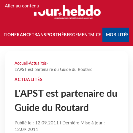
Aller au contenu
NATION
FRANCE
TRANSPORT
HÉBERGEMENT
MICE
MOBILITÉS
Accueil
›
Actualités
›
L'APST est partenaire du Guide du Routard
ACTUALITÉS
L'APST est partenaire du
Guide du Routard
Publié le : 12.09.2011 I Dernière Mise à jour :
12.09.2011