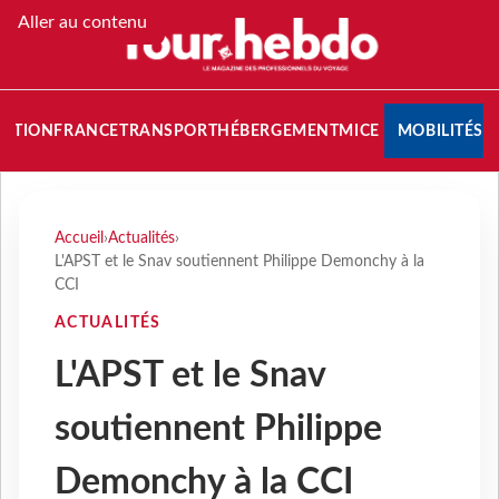
Aller au contenu
NATION
FRANCE
TRANSPORT
HÉBERGEMENT
MICE
MOBILITÉS
Accueil
›
Actualités
›
L'APST et le Snav soutiennent Philippe Demonchy à la
CCI
ACTUALITÉS
L'APST et le Snav
soutiennent Philippe
Demonchy à la CCI