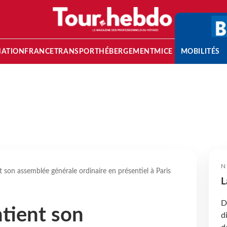
NATION
FRANCE
TRANSPORT
HÉBERGEMENT
MICE
MOBILITÉS
N
 son assemblée générale ordinaire en présentiel à Paris
L
D
tient son
d