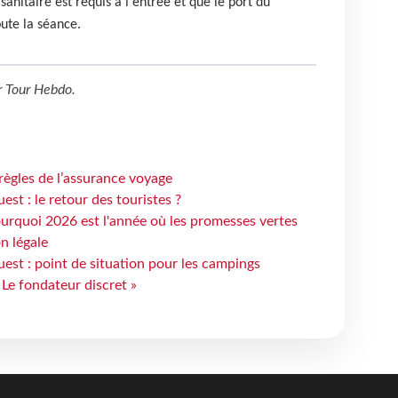
anitaire est requis à l'entrée et que le port du
ute la séance.
r
Tour Hebdo
.
règles de l’assurance voyage
st : le retour des touristes ?
urquoi 2026 est l'année où les promesses vertes
n légale
est : point de situation pour les campings
 Le fondateur discret »