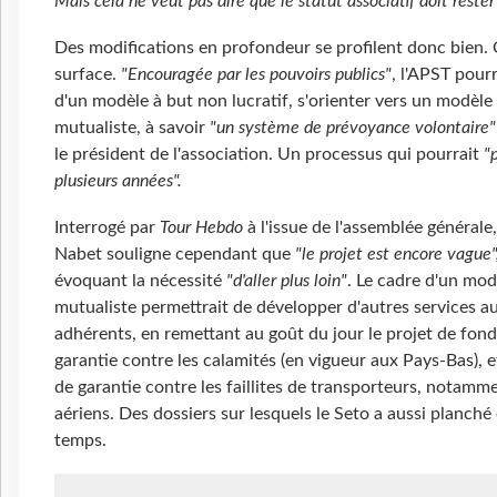
Mais cela ne veut pas dire que le statut associatif doit rester
Des modifications en profondeur se profilent donc bien.
surface.
"Encouragée par les pouvoirs publics"
, l'APST pourr
d'un modèle à but non lucratif, s'orienter vers un modèle
mutualiste, à savoir
"un système de prévoyance volontaire"
le président de l'association. Un processus qui pourrait
"
plusieurs années".
Interrogé par
Tour Hebdo
à l'issue de l'assemblée générale
Nabet souligne cependant que
"le projet est encore vague"
évoquant la nécessité
"d'aller plus loin"
. Le cadre d'un mod
mutualiste permettrait de développer d'autres services a
adhérents, en remettant au goût du jour le projet de fond
garantie contre les calamités (en vigueur aux Pays-Bas), 
de garantie contre les faillites de transporteurs, notamm
aériens. Des dossiers sur lesquels le Seto a aussi planché
temps.