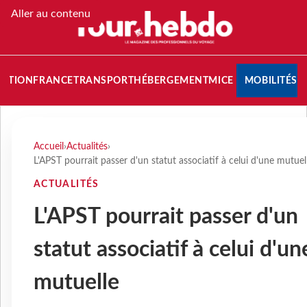
Aller au contenu
NATION
FRANCE
TRANSPORT
HÉBERGEMENT
MICE
MOBILITÉS
Accueil
›
Actualités
›
L'APST pourrait passer d'un statut associatif à celui d'une mutuel
ACTUALITÉS
L'APST pourrait passer d'un
statut associatif à celui d'un
mutuelle