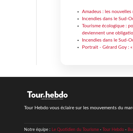
Amadeus : les nouvelles 
Incendies dans le Sud-Oue
Tourisme écologique : po
deviennent une obligatio
Incendies dans le Sud-Ou
Portrait - Gérard Goy : «
Tour Hebdo vous éclaire sur les mouvements du march
Notre équipe :
Le Quotidien du Tourisme
·
Tour Hebdo
·
Bu