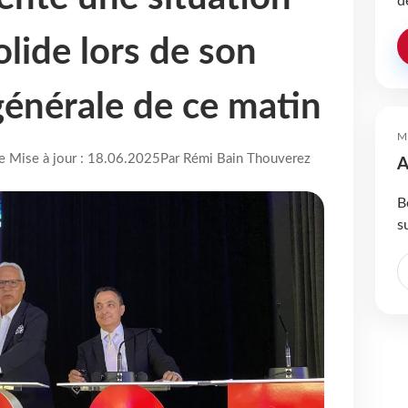
d
olide lors de son
énérale de ce matin
M
re Mise à jour : 18.06.2025
Par Rémi Bain Thouverez
A
B
s