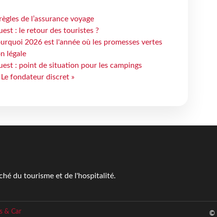
règles de l’assurance voyage
st : le retour des touristes ?
urquoi 2026 est l'année où les promesses vertes
n légale
est : point de situation pour les campings
 Le fondateur discret »
é du tourisme et de l'hospitalité.
s & Car
© 