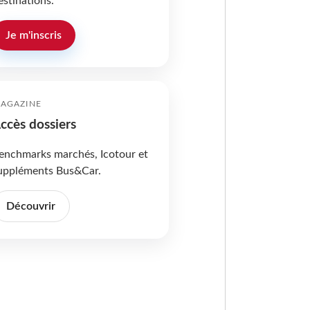
estinations.
Je m'inscris
AGAZINE
ccès dossiers
enchmarks marchés, Icotour et
uppléments Bus&Car.
Découvrir