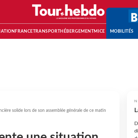
NATION
FRANCE
TRANSPORT
HÉBERGEMENT
MICE
MOBILITÉS
N
L
ncière solide lors de son assemblée générale de ce matin
D
d
ente une situation